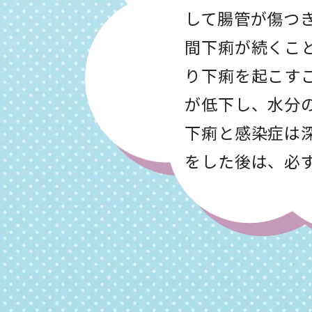
して腸管が傷つ
間下痢が続くこ
り下痢を起こす
が低下し、水分
下痢と感染症は
をした後は、必